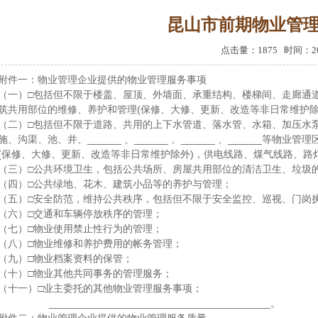
昆山市前期物业管理
点击量：1875 时间：201
附件一：物业管理企业提供的物业管理服务事项
（一）□包括但不限于楼盖、屋顶、外墙面、承重结构、楼梯间、走廊通道、门厅、__
筑共用部位的维修、养护和管理(保修、大修、更新、改造等非日常维护除
（二）□包括但不限于道路、共用的上下水管道、落水管、水箱、加压水
施、沟渠、池、井、______ 、______ 、______ 、______
(保修、大修、更新、改造等非日常维护除外)，供电线路、煤气线路、路
（三）□公共环境卫生，包括公共场所、房屋共用部位的清洁卫生、垃圾
（四）□公共绿地、花木、建筑小品等的养护与管理；
（五）□安全防范，维持公共秩序，包括但不限于安全监控、巡视、门岗执勤、____
（六）□交通和车辆停放秩序的管理；
（七）□物业使用禁止性行为的管理；
（八）□物业维修和养护费用的帐务管理；
（九）□物业档案资料的保管；
（十）□物业其他共同事务的管理服务；
（十一）□业主委托的其他物业管理服务事项；
_______________________________________。